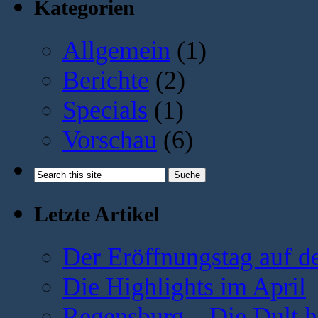
Kategorien
Allgemein
(1)
Berichte
(2)
Specials
(1)
Vorschau
(6)
Letzte Artikel
Der Eröffnungstag auf d
Die Highlights im April
Regensburg – Die Dult ha