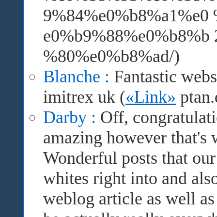
9%84%e0%b8%a1%e0
e0%b9%88%e0%b8%b
%80%e0%b8%ad/)
Blanche :
Fantastic webs
imitrex uk (
«Link»
ptan.
Darby :
Off, congratulati
amazing however that's 
Wonderful posts that our 
whites right into and also
weblog article as well a