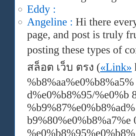
Eddy :
Angeline :
Hi there every
page, and post is truly f
posting these types of c
สล็อต เว็บ ตรง (
«Link»
%b8%aa%e0%b8%a5%
d%e0%b8%95/%e0%b 
%b9%87%e0%b8%ad% 
b9%80%e0%b8%a7%e 
%e0%b8%95%e0%b8%