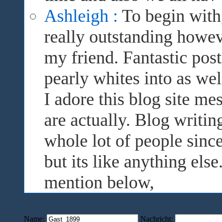
Ashleigh :
To begin with,
really outstanding howev
my friend. Fantastic pos
pearly whites into as wel
I adore this blog site m
are actually. Blog writi
whole lot of people sinc
but its like anything els
mention below,
Name:
Nachricht: